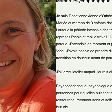
Maman. Psychopadagogue. 
Je suis Donatienne Janne d’Othée
Mariée et maman de 3 enfants don
Lorsque la période intensive des t
reprenait l’école et moi le travail. 
perdue. J’attendais ce moment et po
‘vide’. J’avais besoin de prendre 
transition en douceur avant de pouv
J’ai créé l’atelier auquel j’aurais 
Psychopédagogue, psychologue et
personnes pour qu’elles puissent 
ressources, retrouver sens et soli
leur vie.